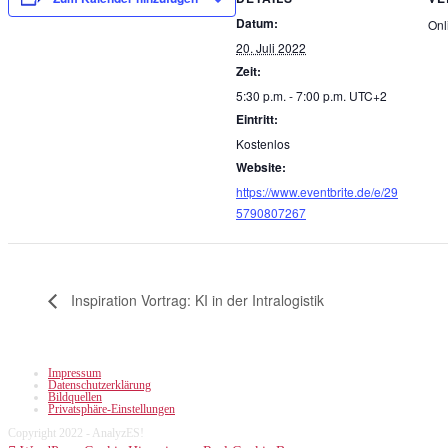
Datum:
Onl
20. Juli 2022
Zeit:
5:30 p.m. - 7:00 p.m.
UTC+2
Eintritt:
Kostenlos
Website:
https://www.eventbrite.de/e/29
5790807267
Inspiration Vortrag: KI in der Intralogistik
Impressum
Datenschutzerklärung
Bildquellen
Privatsphäre-Einstellungen
Copyright 2022 - AnalyzES!